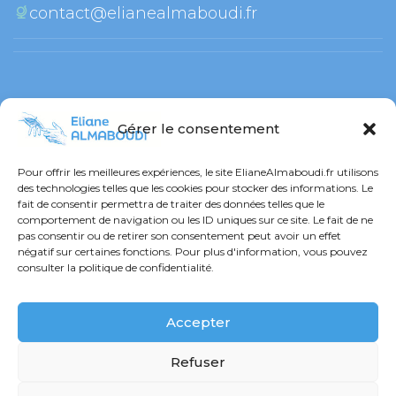
contact@elianealmaboudi.fr
 
Gérer le consentement
RESTONS CONNECTÉ !
Pour offrir les meilleures expériences, le site ElianeAlmaboudi.fr utilisons 
des technologies telles que les cookies pour stocker des informations. Le 
 Facebook
fait de consentir permettra de traiter des données telles que le 
comportement de navigation ou les ID uniques sur ce site. Le fait de ne 
pas consentir ou de retirer son consentement peut avoir un effet 
négatif sur certaines fonctions. Pour plus d'information, vous pouvez 
 Instagram
consulter la politique de confidentialité.
Accepter
Refuser
® 2024 ELIANE ALMABOUDI – TOUS DROITS RÉSERVÉS 