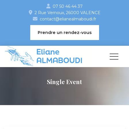
07 50 46 44 37
2 Rue Vernoux, 26000 VALENCE 
contact@elianealmaboudi.fr
 Prendre un rendez-vou
Single Event