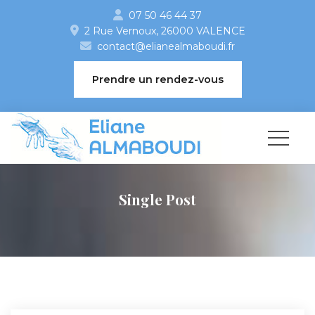
07 50 46 44 37
2 Rue Vernoux, 26000 VALENCE 
contact@elianealmaboudi.fr
 Prendre un rendez-vou
Single Post