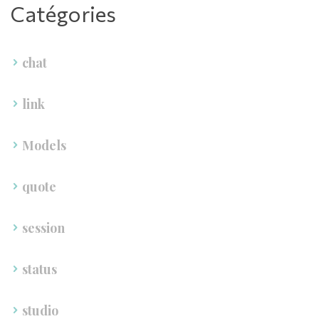
Catégorie
chat
link
Model
quote
ession
tatu
tudio