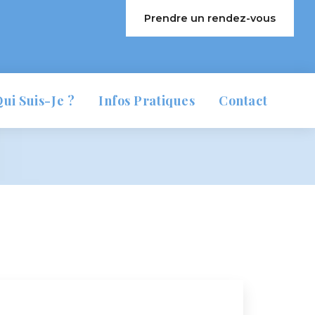
 Prendre un rendez-vou
 
 
ui Suis-Je ?
Infos Pratique
Contact
Première Séance
A Qui Je M’adresse
Consultations Et Le Cabinet