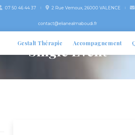
07 50 46 44 37
 
2 Rue Vernoux, 26000 VALENCE 
contact@elianealmaboudi.fr
 
 
Gestalt Thérapie
Accompagnement
Q
Single Event