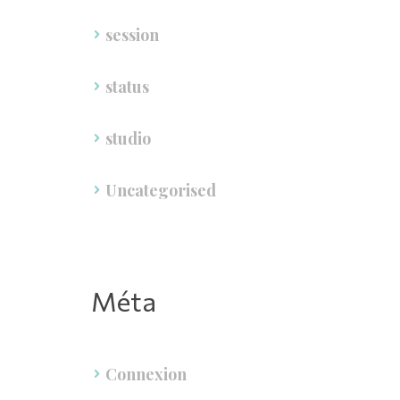
ession
tatu
tudio
Uncategorised
Méta
Connexion