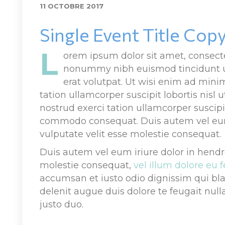
11 OCTOBRE 2017
Single Event Title Cop
L
orem ipsum dolor sit amet, consecte
nonummy nibh euismod tincidunt u
erat volutpat. Ut wisi enim ad mini
tation ullamcorper suscipit lobortis nisl
nostrud exerci tation ullamcorper suscipit 
commodo consequat. Duis autem vel eum i
vulputate velit esse molestie consequat.
Duis autem vel eum iriure dolor in hendrer
molestie consequat, 
vel illum dolore eu 
accumsan et iusto odio dignissim qui bla
delenit augue duis dolore te feugait nulla 
justo duo.