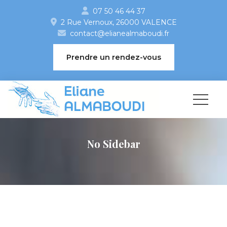
07 50 46 44 37
2 Rue Vernoux, 26000 VALENCE 
contact@elianealmaboudi.fr
 Prendre un rendez-vou
No Sidebar