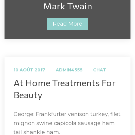
Mark Twain
Read More
 
 
10 AOÛT 2017
ADMIN4555
CHAT
 At Home Treatments For 
Beauty 
George: Frankfurter venison turkey, filet 
mignon swine capicola sausage ham 
tail shankle ham.