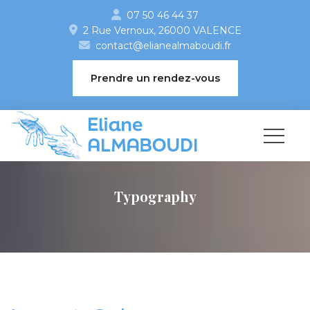
07 50 46 44 37
2 Rue Vernoux, 26000 VALENCE 
contact@elianealmaboudi.fr
 Prendre un rendez-vou
Typography