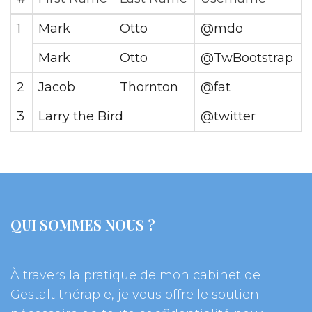
1
Mark
Otto
@mdo
Mark
Otto
@TwBootstrap
2
Jacob
Thornton
@fat
3
Larry the Bird
@twitter
QUI SOMMES NOUS ?
À travers la pratique de mon cabinet de 
Gestalt thérapie, je vous offre le soutien 