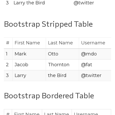
3
Larry the Bird
@twitter
Bootstrap Stripped Table
#
First Name
Last Name
Username
1
Mark
Otto
@mdo
2
Jacob
Thornton
@fat
3
Larry
the Bird
@twitter
Bootstrap Bordered Table
#
First Name
Last Name
Username