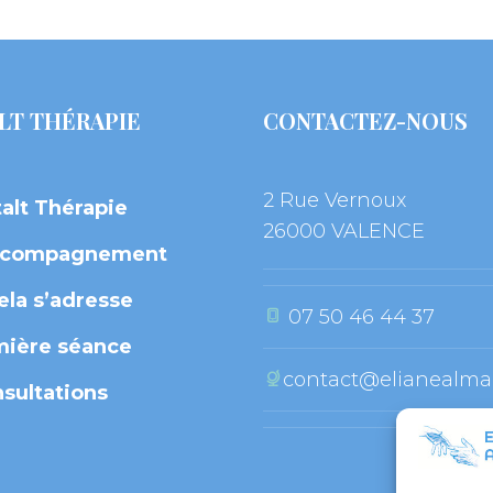
LT THÉRAPIE
CONTACTEZ-NOUS
2 Rue Vernoux
alt Thérapie
 26000 VALENCE
ccompagnement
ela s’adresse
 07 50 46 44 37
mière séance
contact@elianealmab
nsultation
 