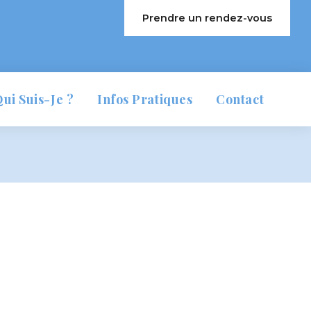
 Prendre un rendez-vou
 
 
ui Suis-Je ?
Infos Pratique
Contact
Première Séance
A Qui Je M’adresse
Consultations Et Le Cabinet