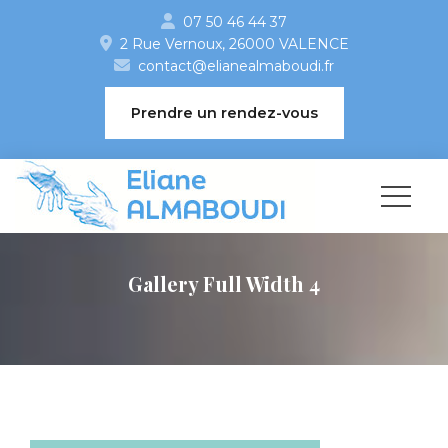
07 50 46 44 37
2 Rue Vernoux, 26000 VALENCE 
contact@elianealmaboudi.fr
 Prendre un rendez-vou
Gallery Full Width 4